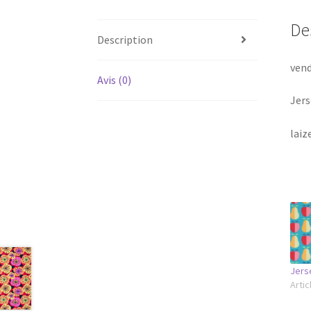
De
Description
vend
Avis (0)
Jers
laiz
Jers
Artic