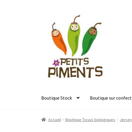
Aller
Aller
à
au
la
contenu
navigation
Boutique Stock
Boutique sur confect
Accueil
Boutique Tissus biologiques
Jersey