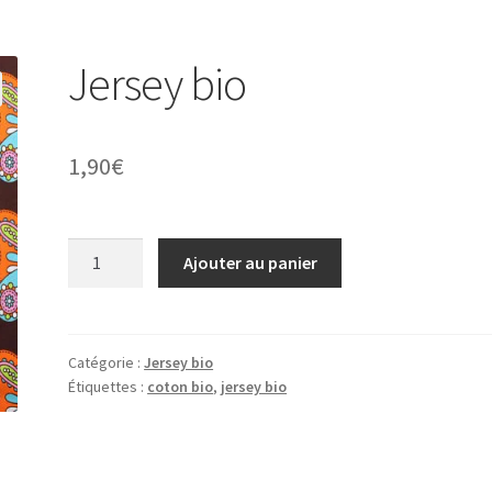
Jersey bio
1,90
€
quantité
Ajouter au panier
de
Jersey
bio
Catégorie :
Jersey bio
Étiquettes :
coton bio
,
jersey bio