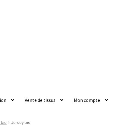
ion
Vente de tissus
Mon compte
 bio
Jersey bio