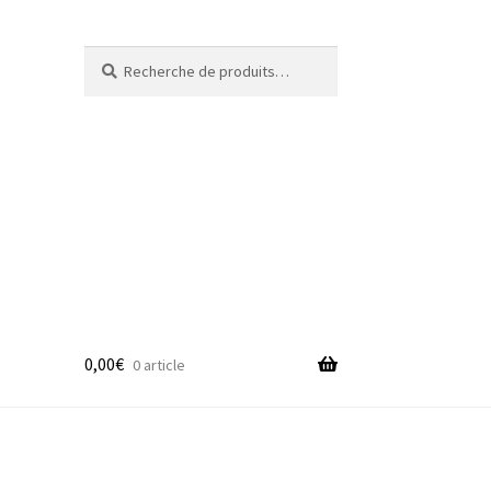
Recherche
Recherche
pour :
0,00
€
0 article