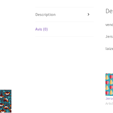
De
Description
vend
Avis (0)
Jers
laiz
Jers
Artic