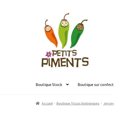
Aller
Aller
à
au
la
contenu
navigation
Boutique Stock
Boutique sur confect
Accueil
Boutique Tissus biologiques
Jersey