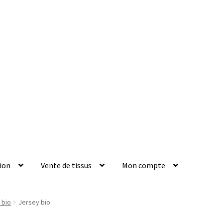
ion
Vente de tissus
Mon compte
 bio
Jersey bio