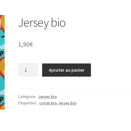
Jersey bio
1,90
€
quantité
Ajouter au panier
de
Jersey
bio
Catégorie :
Jersey bio
Étiquettes :
coton bio
,
jersey bio