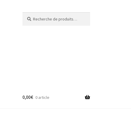
Recherche
Recherche
pour :
0,00
€
0 article