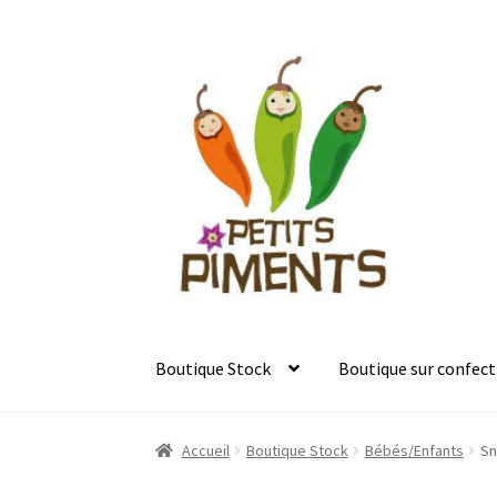
Aller
Aller
à
au
la
contenu
navigation
Boutique Stock
Boutique sur confect
Accueil
Boutique Stock
Bébés/Enfants
Sn