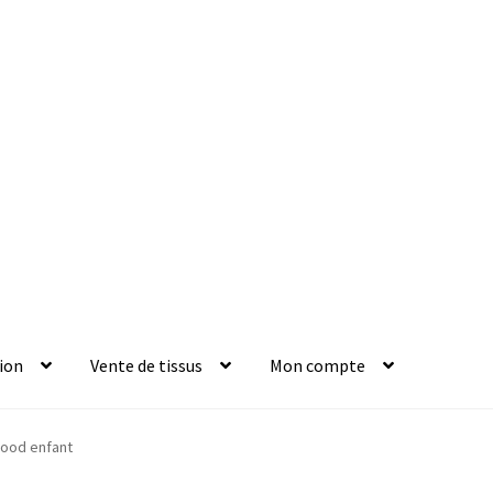
ion
Vente de tissus
Mon compte
ood enfant