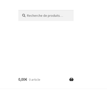
Recherche
Recherche
pour :
0,00
€
0 article