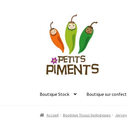
Aller
Aller
à
au
la
contenu
navigation
Boutique Stock
Boutique sur confect
Accueil
Boutique Tissus biologiques
Jersey