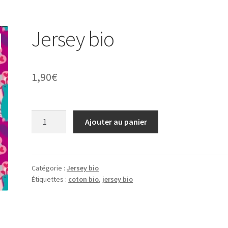
Jersey bio
1,90
€
quantité
Ajouter au panier
de
Jersey
bio
Catégorie :
Jersey bio
Étiquettes :
coton bio
,
jersey bio