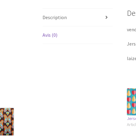
De
Description
vend
Avis (0)
Jers
laiz
Jers
Artic