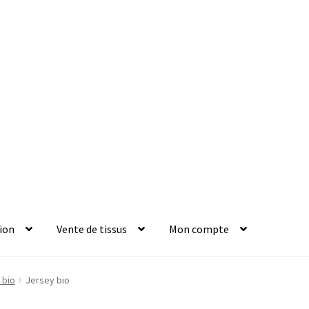
ion
Vente de tissus
Mon compte
 bio
Jersey bio