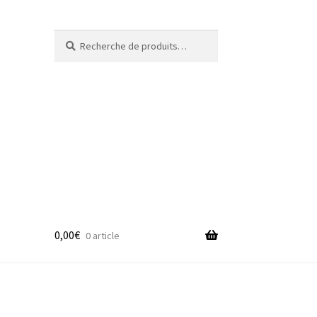
Recherche
Recherche
pour :
0,00
€
0 article