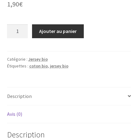
1,90
€
quantité
Ajouter au panier
de
Jersey
bio
Catégorie :
Jersey bio
Étiquettes :
coton bio
,
jersey bio
Description
Avis (0)
Description