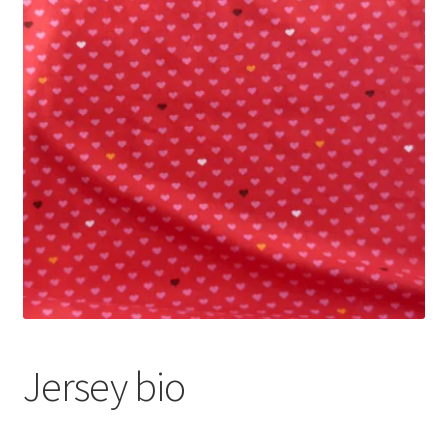
menu
enfant
Jersey bio