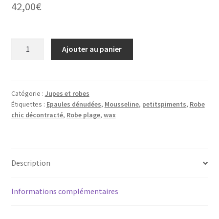
42,00
€
quantité
Ajouter au panier
de
Robe
épaules
dénudées
Catégorie :
Jupes et robes
Étiquettes :
Epaules dénudées
,
Mousseline
,
petitspiments
,
Robe
chic décontracté
,
Robe plage
,
wax
Description
Informations complémentaires