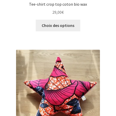
Tee-shirt crop top coton bio wax
29,00
€
Ce
Choix des options
produit
a
plusieurs
variations.
Les
options
peuvent
être
choisies
sur
la
page
du
produit