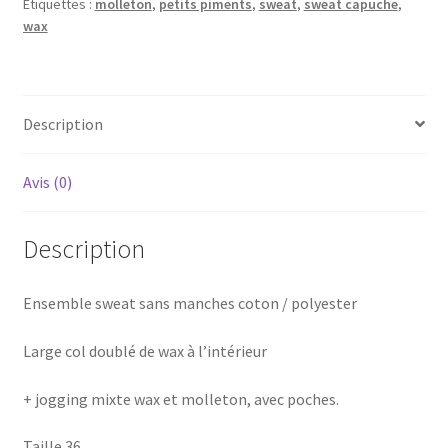
Étiquettes :
molleton
,
petits piments
,
sweat
,
sweat capuche
,
wax
Description
Avis (0)
Description
Ensemble sweat sans manches coton / polyester
Large col doublé de wax à l’intérieur
+ jogging mixte wax et molleton, avec poches.
Taille 36