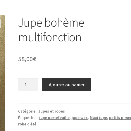
Jupe bohème
multifonction
58,00
€
quantité
Ajouter au panier
de
Jupe
bohème
multifonction
Catégorie :
Jupes et robes
Étiquettes :
jupe portefeuille
,
jupe wax
,
Maxi jupe
,
petits pime
robe d été