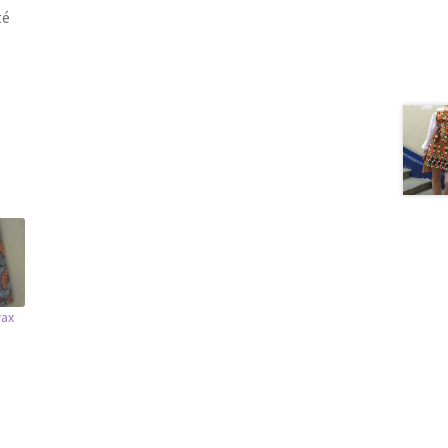
té
ax