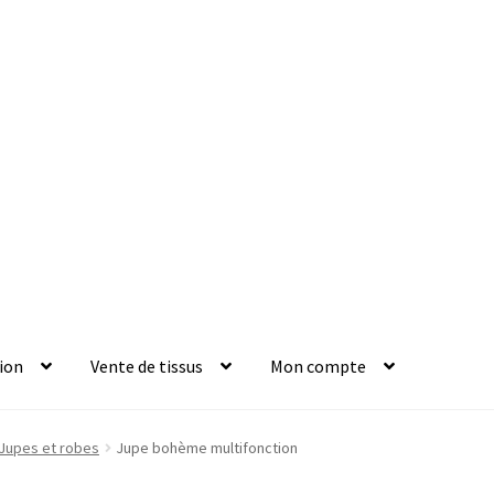
ion
Vente de tissus
Mon compte
Jupes et robes
Jupe bohème multifonction