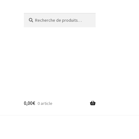
Recherche
Recherche
pour :
0,00
€
0 article