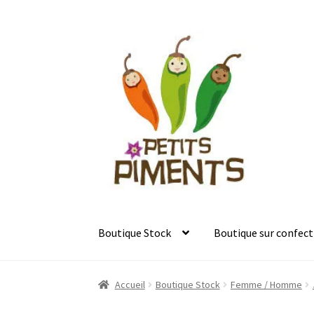
Aller
Aller
à
au
la
contenu
navigation
Boutique Stock
Boutique sur confect
Accueil
Boutique Stock
Femme / Homme