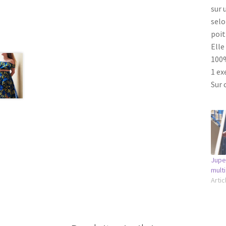
sur 
selo
poit
Elle
100
1 ex
Sur 
Jupe
multi
Artic