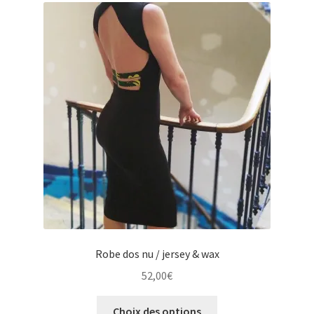
Les
options
peuvent
être
choisies
sur
la
page
du
produit
Robe dos nu / jersey & wax
52,00
€
Ce
Choix des options