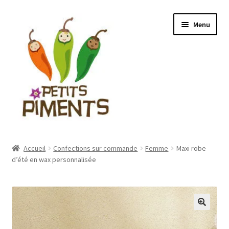
Aller
Aller
Menu
à
au
la
contenu
navigation
Ouvrir
Boutique Stock
le
Accueil
Confections sur commande
Femme
Maxi robe
menu
Ouvrir
d’été en wax personnalisée
Boutique sur confection
enfant
le
menu
Ouvrir
Vente de tissus
enfant
le
menu
Ouvrir
Mon compte
enfant
le