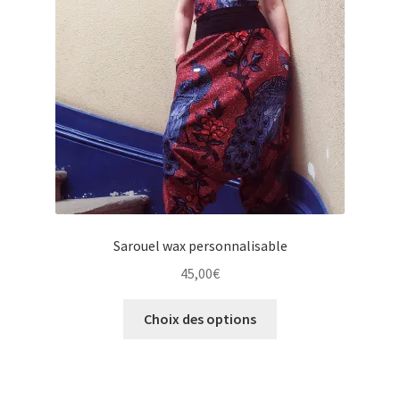
Sarouel wax personnalisable
45,00
€
Ce
Choix des options
produit
a
plusieurs
variations.