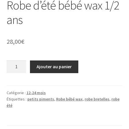
Robe d’été bébé wax 1/2
ans
28,00
€
quantité
Ajouter au panier
de
Robe
d'été
bébé
Catégorie :
12-24 mois
Étiquettes :
petits piments
,
Robe bébé wax
,
robe bretelles
,
robe
wax
été
1/2
ans