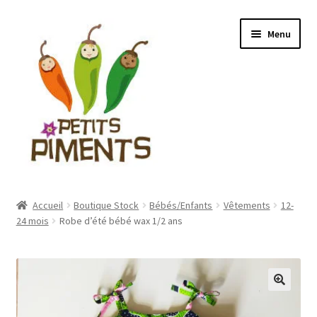
Aller
Aller
Menu
à
au
la
contenu
navigation
Ouvrir
Boutique Stock
le
Accueil
Boutique Stock
Bébés/Enfants
Vêtements
12-
menu
Ouvrir
24 mois
Robe d’été bébé wax 1/2 ans
Boutique sur confection
enfant
le
menu
Ouvrir
Vente de tissus
enfant
le
menu
Ouvrir
Mon compte
enfant
le