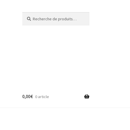
Recherche
Recherche
pour :
0,00
€
0 article