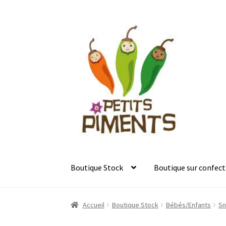
Aller
Aller
à
au
la
contenu
navigation
Boutique Stock
Boutique sur confect
Accueil
Boutique Stock
Bébés/Enfants
Sn