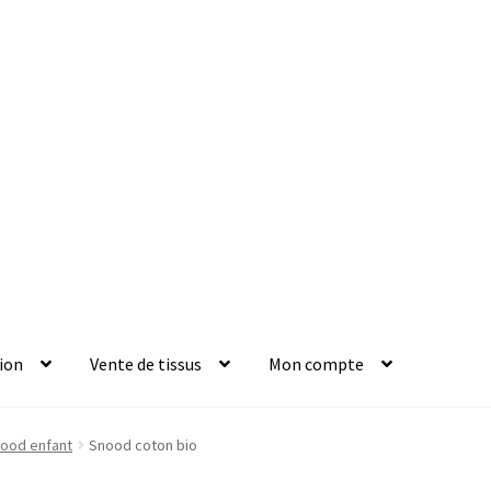
ion
Vente de tissus
Mon compte
ood enfant
Snood coton bio