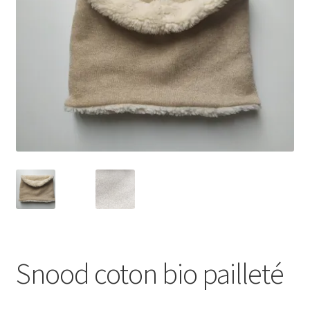
menu
enfant
Snood coton bio pailleté