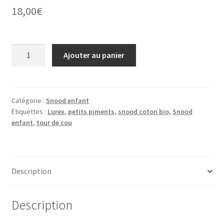
18,00
€
quantité
Ajouter au panier
de
Snood
coton
bio
Catégorie :
Snood enfant
Étiquettes :
Lurex
,
petits piments
,
snood coton bio
,
Snood
pailleté
enfant
,
tour de cou
Description
Description