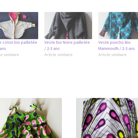
 coton bio pailletée
Veste bio Noire pailletée
Veste poncho Bio
 ans
/ 2-3 ans
Mammouth / 2-3 ans
le similaire
Article similaire
Article similaire