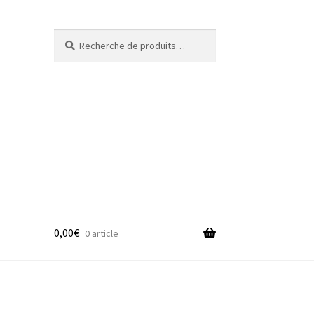
Recherche
Recherche
pour :
0,00
€
0 article