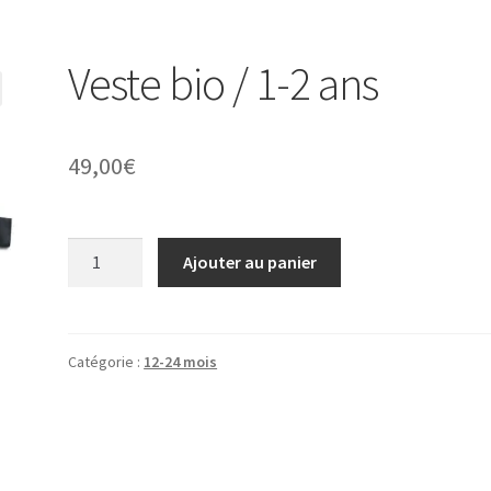
Veste bio / 1-2 ans
49,00
€
quantité
Ajouter au panier
de
Veste
bio
/
Catégorie :
12-24 mois
1-
2
ans