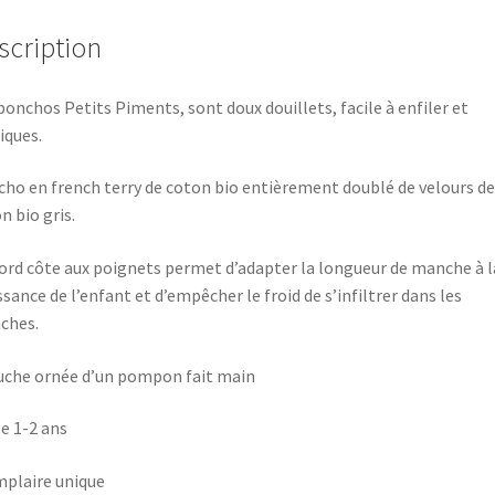
scription
ponchos Petits Piments, sont doux douillets, facile à enfiler et
iques.
ho en french terry de coton bio entièrement doublé de velours de
n bio gris.
ord côte aux poignets permet d’adapter la longueur de manche à l
ssance de l’enfant et d’empêcher le froid de s’infiltrer dans les
ches.
che ornée d’un pompon fait main
le 1-2 ans
plaire unique