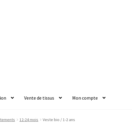
ion
Vente de tissus
Mon compte
tements
12-24 mois
Veste bio / 1-2 ans