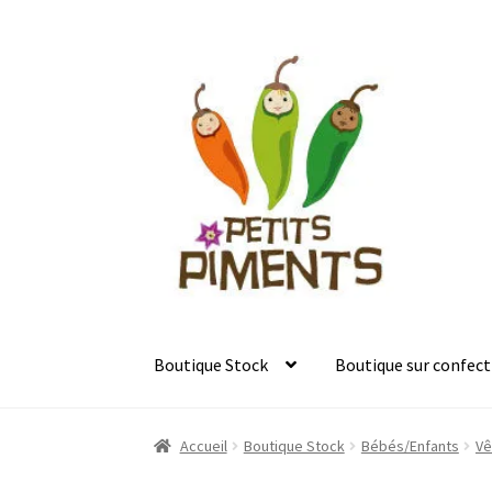
Aller
Aller
à
au
la
contenu
navigation
Boutique Stock
Boutique sur confect
Accueil
Boutique Stock
Bébés/Enfants
Vê