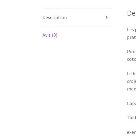
De
Description
Les 
Avis (0)
prat
Ponc
coto
Le b
croi
man
Capu
Tail
exem