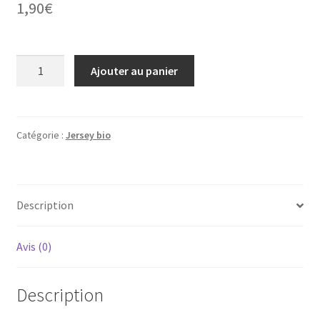
1,90
€
quantité
Ajouter au panier
de
Jersey
bio
Catégorie :
Jersey bio
Description
Avis (0)
Description