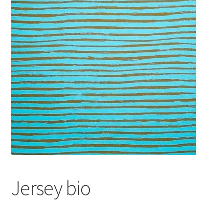
menu
enfant
Jersey bio