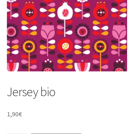
menu
enfant
Jersey bio
1,90
€