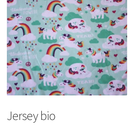
menu
enfant
Jersey bio