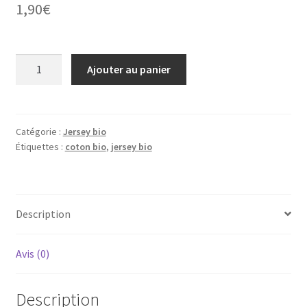
1,90
€
quantité
Ajouter au panier
de
Jersey
bio
Catégorie :
Jersey bio
Étiquettes :
coton bio
,
jersey bio
Description
Avis (0)
Description