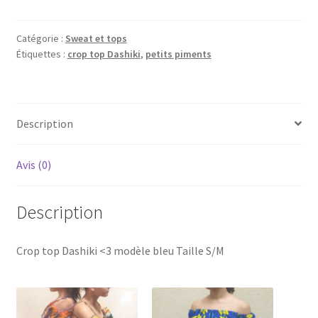
Crop
Top
Dashiki
Catégorie :
Sweat et tops
Étiquettes :
crop top Dashiki
,
petits piments
bleu
Description
Avis (0)
Description
Crop top Dashiki <3 modèle bleu Taille S/M