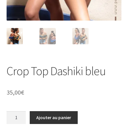
Crop Top Dashiki bleu
35,00
€
quantité
Ajouter au panier
de