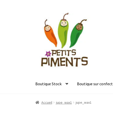
Aller
Aller
à
au
la
contenu
navigation
Boutique Stock
Boutique sur confect
Accueil
jupe_wax1
jupe_wax1