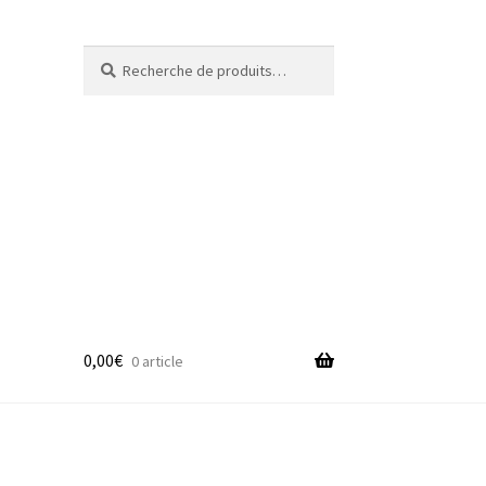
Recherche
Recherche
pour :
0,00
€
0 article