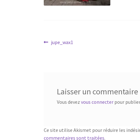
Navigation
Article
jupe_wax1
précédent :
de
l’article
Laisser un commentaire
Vous devez
vous connecter
pour publie
Ce site utilise Akismet pour réduire les indési
commentaires sont traitées
.