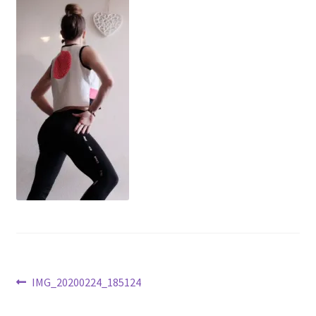
menu
enfant
Navigation
Article
IMG_20200224_185124
précédent :
de