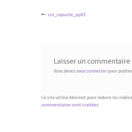
Navigation
Article
col_capuche_pp03
précédent :
de
l’article
Laisser un commentaire
Vous devez
vous connecter
pour publie
Ce site utilise Akismet pour réduire les indési
commentaires sont traitées
.