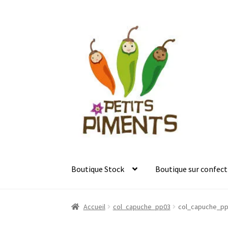
Aller
Aller
à
au
la
contenu
navigation
Boutique Stock
Boutique sur confect
Accueil
col_capuche_pp03
col_capuche_p