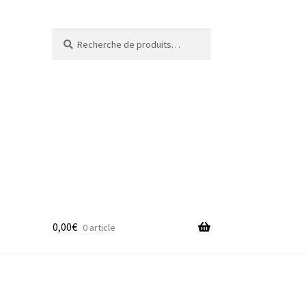
Recherche
Recherche
pour :
0,00
€
0 article