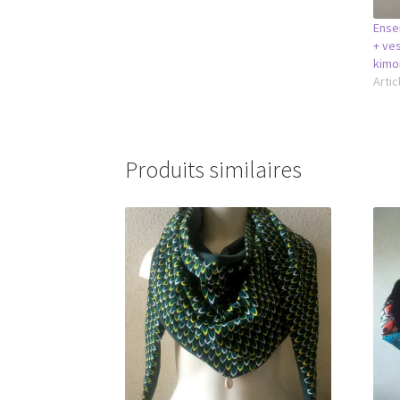
Ense
+ ve
kimo
Artic
Produits similaires