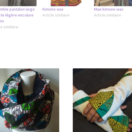
mble pantalon large
Kimono wax
Maxi kimono wax
ste légère encolure
Article similaire
Article similaire
no
le similaire