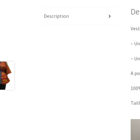
De
Description
Vest
– Un
– Un
A po
100
Tail