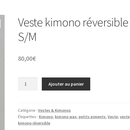
Veste kimono réversible
S/M
80,00
€
quantité
Ajouter au panier
de
Veste
kimono
réversible
Catégorie :
Vestes & Kimonos
Étiquettes :
Kimono
,
kimono wax
,
petits piments
,
Veste
,
veste
S/M
kimono réversible