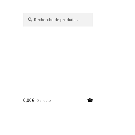
Recherche
Recherche
pour :
0,00
€
0 article