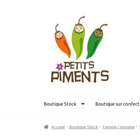
Aller
Aller
à
au
la
contenu
navigation
Boutique Stock
Boutique sur confect
Accueil
Boutique Stock
Femme / Homme