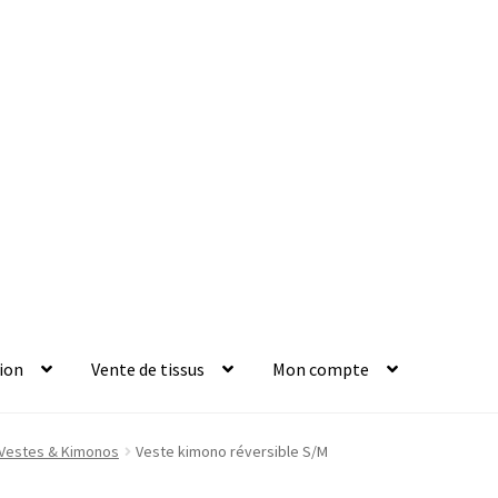
ion
Vente de tissus
Mon compte
Vestes & Kimonos
Veste kimono réversible S/M