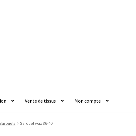
ion
Vente de tissus
Mon compte
Sarouels
Sarouel wax 36-40