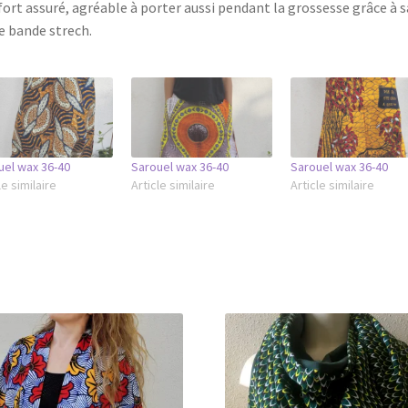
ort assuré, agréable à porter aussi pendant la grossesse grâce à s
e bande strech.
uel wax 36-40
Sarouel wax 36-40
Sarouel wax 36-40
le similaire
Article similaire
Article similaire