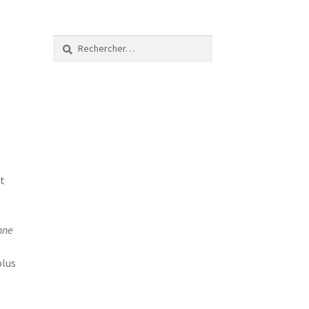
Rechercher :
ut
nne
plus