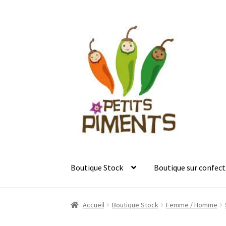
Aller
Aller
à
au
la
contenu
navigation
Boutique Stock
Boutique sur confect
Accueil
Boutique Stock
Femme / Homme