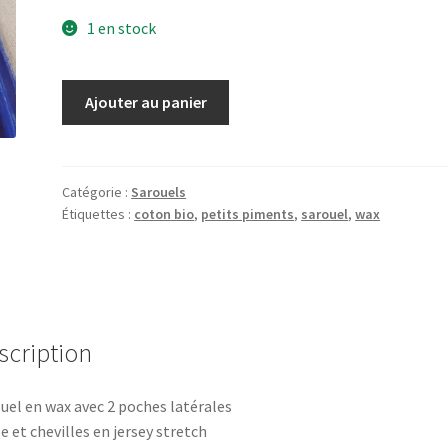
1 en stock
quantité
Ajouter au panier
de
Sarouel
wax
36-
Catégorie :
Sarouels
Étiquettes :
coton bio
,
petits piments
,
sarouel
,
wax
40
scription
uel en wax avec 2 poches latérales
le et chevilles en jersey stretch