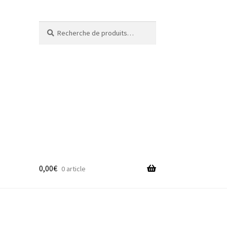
Recherche
Recherche
pour :
0,00
€
0 article