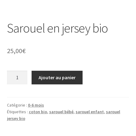
Sarouel en jersey bio
25,00
€
quantité
Ajouter au panier
de
Sarouel
en
jersey
Catégorie :
0-6 mois
Étiquettes :
coton bio
,
sarouel bébé
,
sarouel enfant
,
sarouel
bio
jersey bio