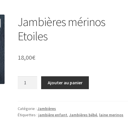
Jambières mérinos
Etoiles
18,00
€
quantité
Ajouter au panier
de
Jambières
mérinos
Etoiles
Catégorie :
Jambières
Étiquettes :
jambière enfant
,
Jambières bébé
,
laine merinos