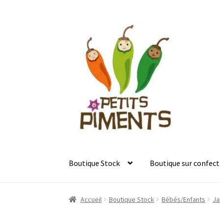
Aller
Aller
à
au
la
contenu
navigation
Boutique Stock
Boutique sur confect
Accueil
Boutique Stock
Bébés/Enfants
Ja