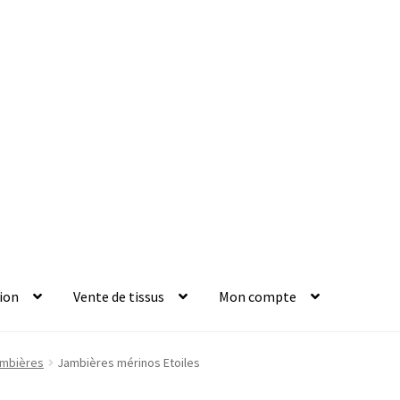
ion
Vente de tissus
Mon compte
mbières
Jambières mérinos Etoiles