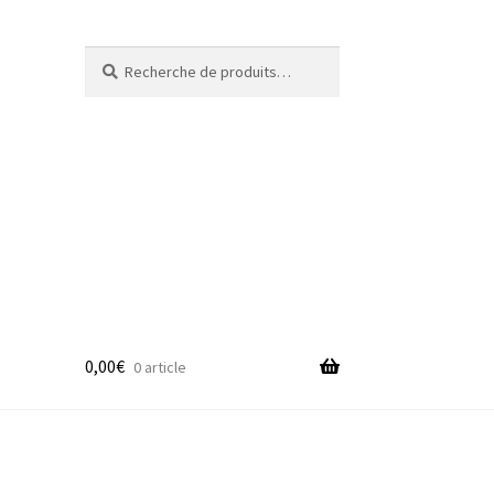
Recherche
Recherche
pour :
0,00
€
0 article