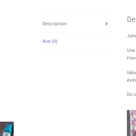
De
Description
Jamb
Avis (0)
Une 
ther
Idéa
évit
De l