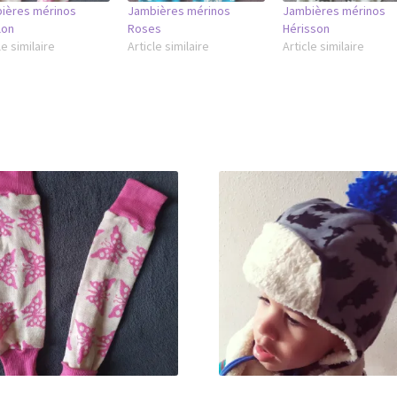
ières mérinos
Jambières mérinos
Jambières mérinos
lon
Roses
Hérisson
le similaire
Article similaire
Article similaire