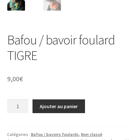
Bafou / bavoir foulard
TIGRE
9,00
€
quantité
Ajouter au panier
de
Bafou
/
bavoir
Catégories :
Bafou / bavoirs foulards
,
Non classé