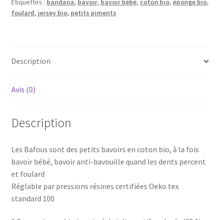
Étiquettes :
bandana
,
bavoir
,
bavoir bébé
,
coton bio
,
éponge bio
,
foulard
foulard
,
jersey bio
,
petits piments
TIGRE
Description
Avis (0)
Description
Les Bafous sont des petits bavoirs en coton bio, à la fois
bavoir bébé, bavoir anti-bavouille quand les dents percent
et foulard
Réglable par pressions résines certifiées Oeko tex
standard 100