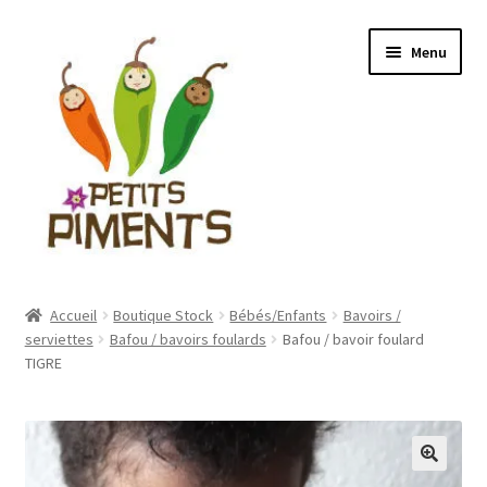
Aller
Aller
Menu
à
au
la
contenu
navigation
Ouvrir
Boutique Stock
le
Accueil
Boutique Stock
Bébés/Enfants
Bavoirs /
menu
Ouvrir
serviettes
Bafou / bavoirs foulards
Bafou / bavoir foulard
Boutique sur confection
enfant
TIGRE
le
menu
Ouvrir
Vente de tissus
enfant
le
menu
Ouvrir
Mon compte
enfant
le