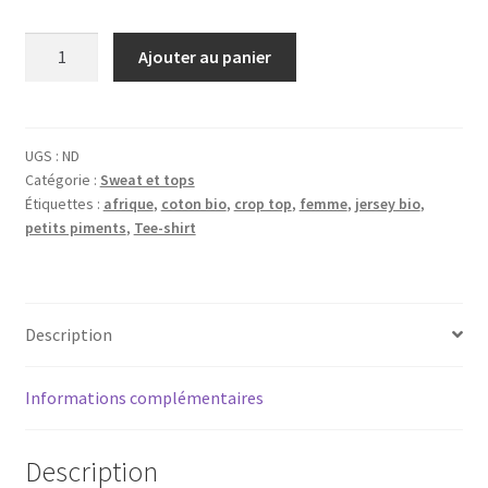
quantité
Ajouter au panier
de
Tee-
shirt
crop
UGS :
ND
Catégorie :
Sweat et tops
top
Étiquettes :
afrique
,
coton bio
,
crop top
,
femme
,
jersey bio
,
coton
petits piments
,
Tee-shirt
bio
wax
Description
Informations complémentaires
Description