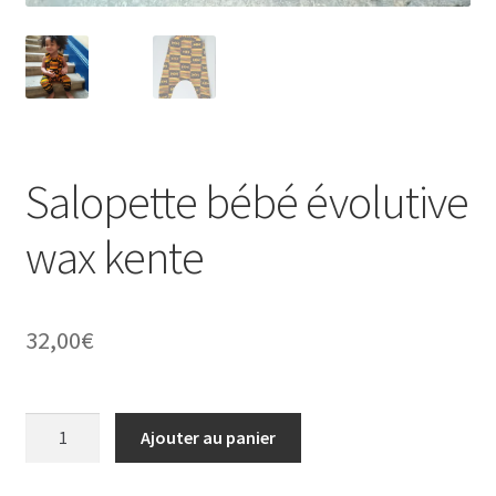
Salopette bébé évolutive
wax kente
32,00
€
quantité
Ajouter au panier
de
Salopette