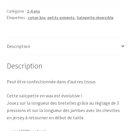
bébé
évolutive
Catégorie :
2-4 ans
Étiquettes :
coton bio
,
petits piments
,
Salopette réversible
wax
kente
Description
Description
Peut être confectionnée dans d’autres tissus
Cette salopette en wax est évolutive !
Jouez sur la longueur des bretelles grâce au réglage de 3
pressions et sur la longueur des jambes avec les chevilles
en jersey à retourner en début de taille.