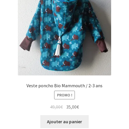
Veste poncho Bio Mammouth / 2-3 ans
PROMO !
Le
Le
49,00
€
35,00
€
prix
prix
initial
actuel
Ajouter au panier
était :
est :