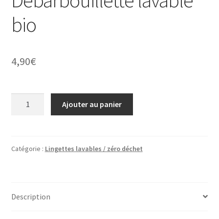
Débarbouillette lavable
bio
4,90
€
quantité
Ajouter au panier
de
Débarbouillette
lavable
bio
Catégorie :
Lingettes lavables / zéro déchet
Description