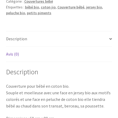
bio
Catégorie :
Couvertures bébé
Étiquettes :
bébé bio
,
coton jio
,
Couverture bébé
,
jersey bio
,
peluche bio
,
petits piments
Description
Avis (0)
Description
Couverture pour bébé en coton bio.
Souple et moelleuse avec une face en jersey bio aux motifs
colorés et une face en peluche de coton bio elle tiendra
bébé au chaud dans son transat, berceau, sa poussette.