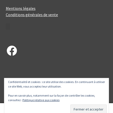
Mentions légales
Conditions générales de vente
Facebook
Confidentialité et cookies : ce site utilise des cookies. En continuant à utiliser
© Petits Piments 2026
ce site Web, vous acceptez leur utilisation.
Built with WooCommerce
.
Pour en savoir plus, notamment sur la façon de contrôler les cookies,
consultez :
Politique relative aux cookies
0