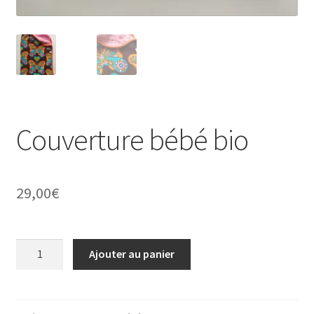
Couverture bébé bio
29,00
€
quantité
Ajouter au panier
de
Couverture
bébé