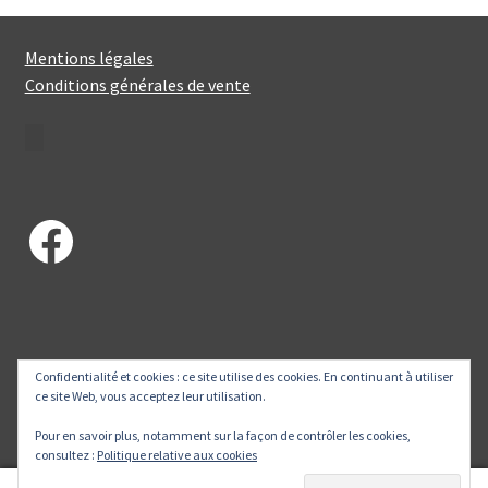
ancien
Mentions légales
Conditions générales de vente
Facebook
Confidentialité et cookies : ce site utilise des cookies. En continuant à utiliser
© Petits Piments 2026
ce site Web, vous acceptez leur utilisation.
Built with WooCommerce
.
Pour en savoir plus, notamment sur la façon de contrôler les cookies,
consultez :
Politique relative aux cookies