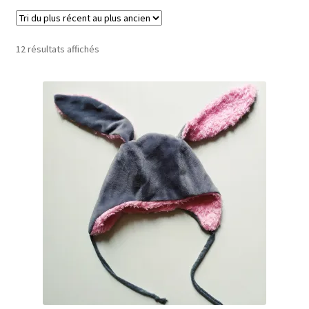
menu
enfant
Trié
12 résultats affichés
du
plus
récent
au
plus
ancien