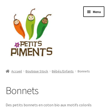
Aller
Aller
Menu
à
au
la
contenu
navigation
Ouvrir
Boutique Stock
le
Accueil
Boutique Stock
Bébés/Enfants
Bonnets
menu
Ouvrir
Boutique sur confection
enfant
le
Bonnets
menu
Ouvrir
Vente de tissus
enfant
le
menu
Ouvrir
Mon compte
Des petits bonnets en coton bio aux motifs colorés
enfant
le